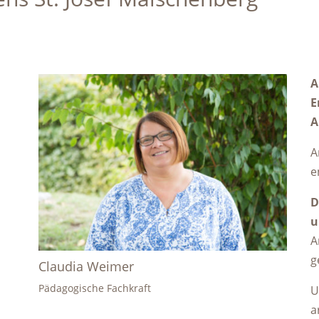
A
E
A
A
e
D
u
A
g
Claudia Weimer
Pädagogische Fachkraft
U
a